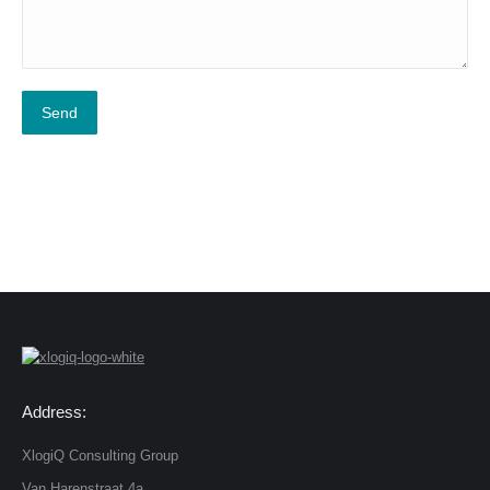
Address:
XlogiQ Consulting Group
Van Harenstraat 4a