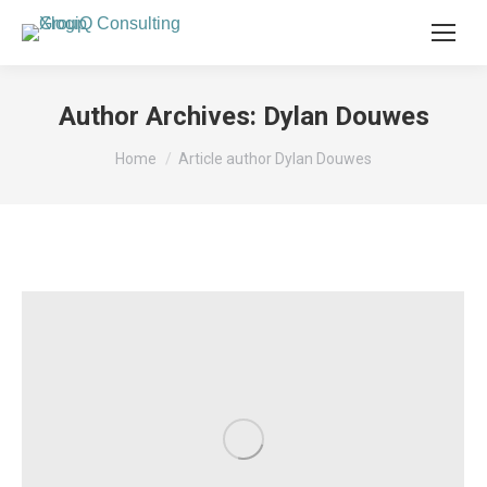
Author Archives:
Dylan Douwes
Je bent hier:
Home
Article author Dylan Douwes