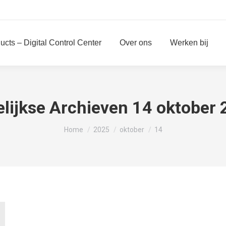
ucts – Digital Control Center
Over ons
Werken bij
lijkse Archieven
14 oktober 
Je bent hier:
Home
2025
oktober
14