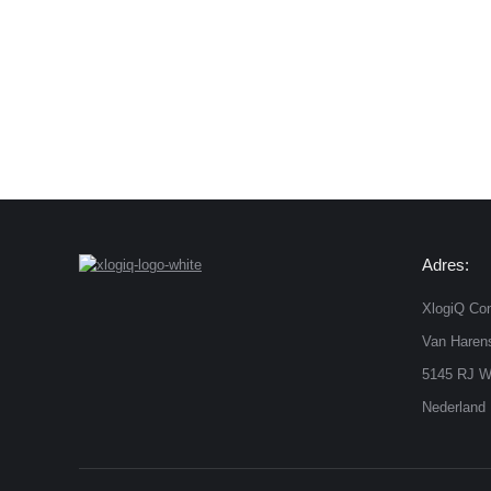
Adres:
XlogiQ Con
Van Harens
5145 RJ W
Nederland