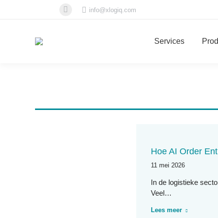
info@xlogiq.com
Linkedin
page
opens
Services
Prod
in
new
window
Hoe AI Order Entr
11 mei 2026
In de logistieke sect
Veel…
Lees meer