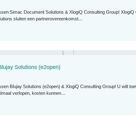
ussen Simac Document Solutions & XlogiQ Consulting Group! XlogiQ 
tions sluiten een partnerovereenkomst…
Blujay Solutions (e2open)
ssen Blujay Solutions (e2open) & XlogiQ Consulting Group! U wilt toe
ptimaal verlopen, kosten kunnen…