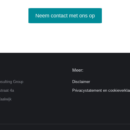
Neem contact met ons op
Meer:
sulting Group
Disclaimer
traat 4a
Privacystatement en cookieverkla
aalwijk