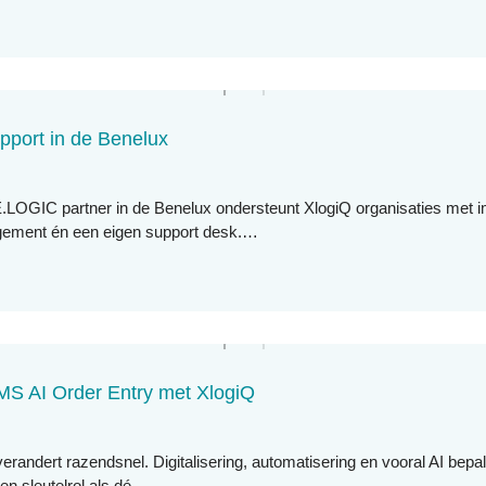
ort in de Benelux
E.LOGIC partner in de Benelux ondersteunt XlogiQ organisaties met i
ement én een eigen support desk.…
 AI Order Entry met XlogiQ
verandert razendsnel. Digitalisering, automatisering en vooral AI bep
een sleutelrol als dé…