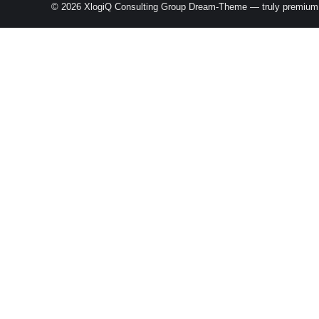
© 2026 XlogiQ Consulting Group Dream-Theme — truly
premium