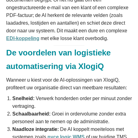
ongestructureerde e-mail van een klant of een complexe
PDF-factuur; de AI herkent de relevante velden (zoals
laadadres, lostijden en aantallen) en schiet deze direct
door naar uw systeem. Dit maakt een dure en complexe
EDI-koppeling
met elke losse klant overbodig.
De voordelen van logistieke
automatisering via XlogiQ
Wanneer u kiest voor de AI-oplossingen van XlogiQ,
profiteert uw organisatie direct van meetbare resultaten:
Snelheid:
Verwerk honderden order per minuut zonder
vertraging.
Schaalbaarheid:
Groei in ordervolume zonder extra
personeel aan te nemen op de administratie.
Naadloze integratie:
De AI koppelt moeiteloos met
systemen zoals
nyce.logic WMS
of uw huidige TMS.