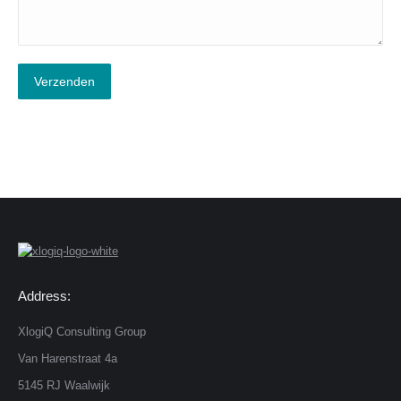
Verzenden
Address:
XlogiQ Consulting Group
Van Harenstraat 4a
5145 RJ Waalwijk