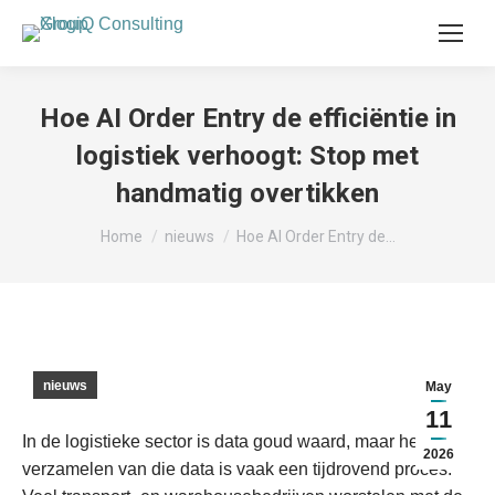
Hoe AI Order Entry de efficiëntie in
logistiek verhoogt: Stop met
handmatig overtikken
Je bent hier:
Home
nieuws
Hoe AI Order Entry de…
nieuws
May
11
In de logistieke sector is data goud waard, maar het
2026
verzamelen van die data is vaak een tijdrovend proces.