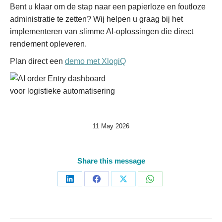
Bent u klaar om de stap naar een papierloze en foutloze
administratie te zetten? Wij helpen u graag bij het
implementeren van slimme AI-oplossingen die direct
rendement opleveren.
Plan direct een
demo met XlogiQ
11 May 2026
Share this message
Share
Share
Share
Share
on
on
on
on
LinkedIn
Facebook
X
WhatsApp