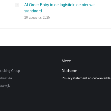
AI Order Entry in de logistiek: de nieuwe
standaard
26 augustus 2025
Meer:
sulting Group
Disclaimer
traat 4a
Privacystatement en cookieverkla
aalwijk