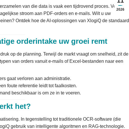
11
verzamelen van die data is vaak een tijdrovend proces. Veel
2026
agelijkse stroom aan PDF-orders en e-mails. Wilt u uw
leinen? Ontdek hoe de AI-oplossingen van XlogiQ de standaard
ige orderintake uw groei remt
druk op de planning. Terwijl de markt vraagt om snelheid, zit de
rtypen van orders vanuit e-mails of Excel-bestanden naar een
ers gaat verloren aan administratie.
foute referentie leidt tot faalkosten.
emand beschikbaar is om ze in te voeren.
erkt het?
atisering. In tegenstelling tot traditionele OCR-software (die
logiQ gebruik van intelligente algoritmen en RAG-technologie.