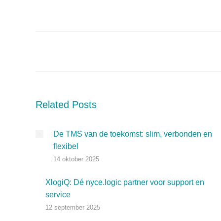
on
Linked
Post
navigation
Related Posts
De TMS van de toekomst: slim, verbonden en
flexibel
14 oktober 2025
XlogiQ: Dé nyce.logic partner voor support en
service
12 september 2025