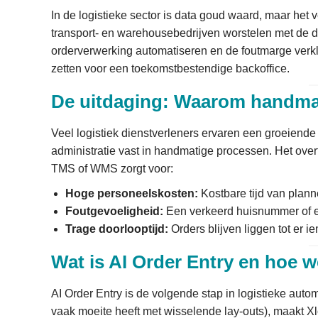
In de logistieke sector is data goud waard, maar het 
transport- en warehousebedrijven worstelen met de d
orderverwerking automatiseren en de foutmarge verk
zetten voor een toekomstbestendige backoffice.
De uitdaging: Waarom handmat
Veel logistiek dienstverleners ervaren een groeiende 
administratie vast in handmatige processen. Het ove
TMS of WMS zorgt voor:
Hoge personeelskosten:
Kostbare tijd van plann
Foutgevoeligheid:
Een verkeerd huisnummer of een 
Trage doorlooptijd:
Orders blijven liggen tot er i
Wat is AI Order Entry en hoe w
AI Order Entry is de volgende stap in logistieke autom
vaak moeite heeft met wisselende lay-outs), maakt X