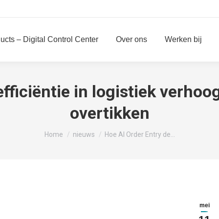
ucts – Digital Control Center
Over ons
Werken bij
efficiëntie in logistiek verho
overtikken
Je bent hier:
Home
nieuws
Hoe AI Order Entry de…
mei