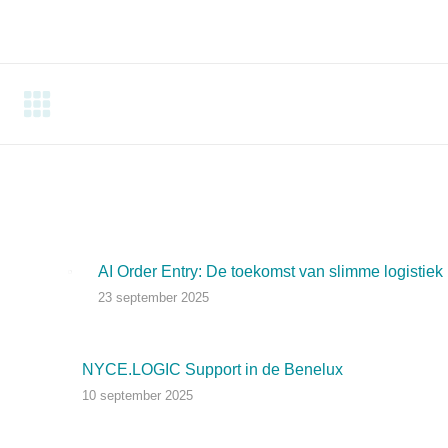
on
on
on
In
Facebook
X
WhatsApp
AI Order Entry: De toekomst van slimme logistiek
23 september 2025
NYCE.LOGIC Support in de Benelux
10 september 2025