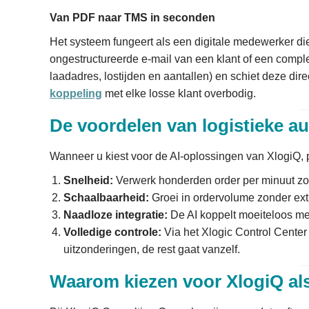
Van PDF naar TMS in seconden
Het systeem fungeert als een digitale medewerker di
ongestructureerde e-mail van een klant of een comple
laadadres, lostijden en aantallen) en schiet deze di
koppeling
met elke losse klant overbodig.
De voordelen van logistieke au
Wanneer u kiest voor de AI-oplossingen van XlogiQ, pr
Snelheid:
Verwerk honderden order per minuut zon
Schaalbaarheid:
Groei in ordervolume zonder ext
Naadloze integratie:
De AI koppelt moeiteloos m
Volledige controle:
Via het Xlogic Control Center 
uitzonderingen, de rest gaat vanzelf.
Waarom kiezen voor XlogiQ als