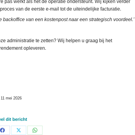
 pas werkt als het de operatie ondersteunt. Wij kijken verder
oces van de eerste e-mail tot de uiteindelijke facturatie.
eke backoffice van een kostenpost naar een strategisch voordeel.’
ze administratie te zetten? Wij helpen u graag bij het
 rendement opleveren.
11 mei 2026
el dit bericht
Share
Share
Share