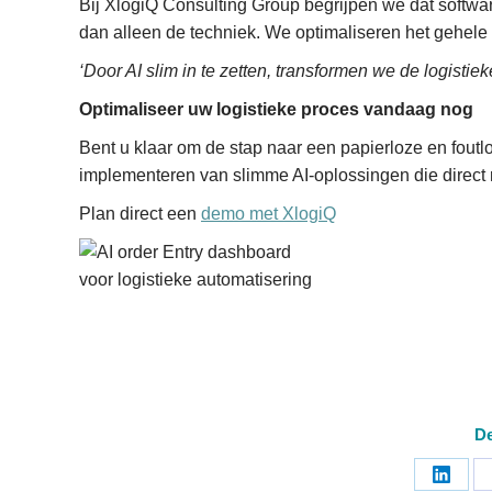
Bij XlogiQ Consulting Group begrijpen we dat software
dan alleen de techniek. We optimaliseren het gehele pr
‘Door AI slim in te zetten, transformen we de logisti
Optimaliseer uw logistieke proces vandaag nog
Bent u klaar om de stap naar een papierloze en foutlo
implementeren van slimme AI-oplossingen die direct
Plan direct een
demo met XlogiQ
De
Share