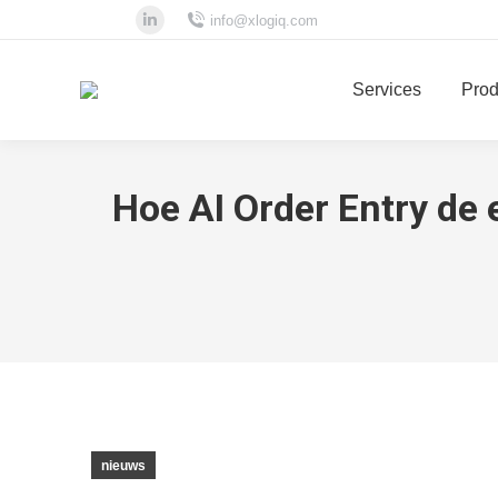
info@xlogiq.com
Linkedin
page
Services
Prod
opens
in
new
window
Hoe AI Order Entry de 
nieuws