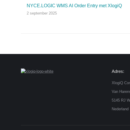
NYCE.LOGIC WMS AI Order Entry met XlogiQ
2 september 2025
Adres:
XlogiQ Con
Van Harens
5145 RJ W
Nederland