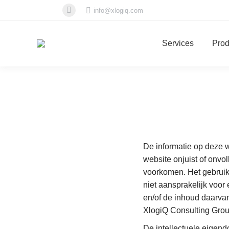
info@xlogiq.com
Linkedin
page
opens
Services
Prod
in
new
window
De informatie op deze 
website onjuist of onvo
voorkomen. Het gebruik 
niet aansprakelijk voor
en/of de inhoud daarva
XlogiQ Consulting Grou
De intellectuele eigen