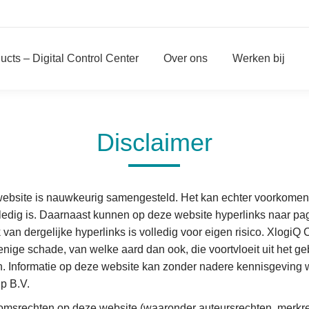
ucts – Digital Control Center
Over ons
Werken bij
Disclaimer
website is nauwkeurig samengesteld. Het kan echter voorkomen 
lledig is. Daarnaast kunnen op deze website hyperlinks naar pa
van dergelijke hyperlinks is volledig voor eigen risico. XlogiQ 
 enige schade, van welke aard dan ook, die voortvloeit uit het g
n. Informatie op deze website kan zonder nadere kennisgeving
p B.V.
domsrechten op deze website (waaronder auteursrechten, merkre