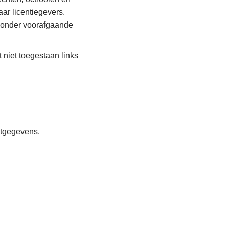
ar licentiegevers.
zonder voorafgaande
 niet toegestaan links
ctgegevens.